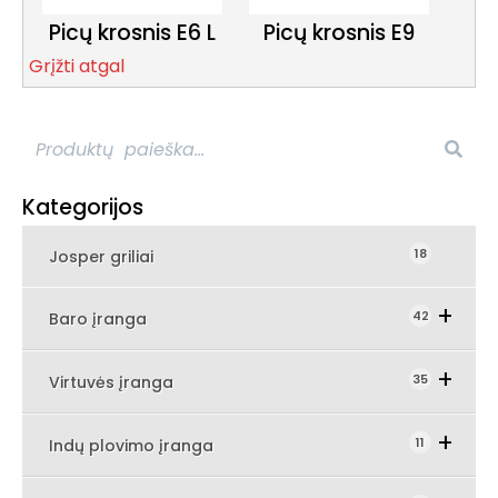
Picų krosnis E6 L
Picų krosnis E9
Grįžti atgal
Prekių paieška
Kategorijos
18
Josper griliai
Expand Secondary Navigation Men
42
Baro įranga
Expand Secondary Navigation 
35
Virtuvės įranga
Expand Secondary Navigat
11
Indų plovimo įranga