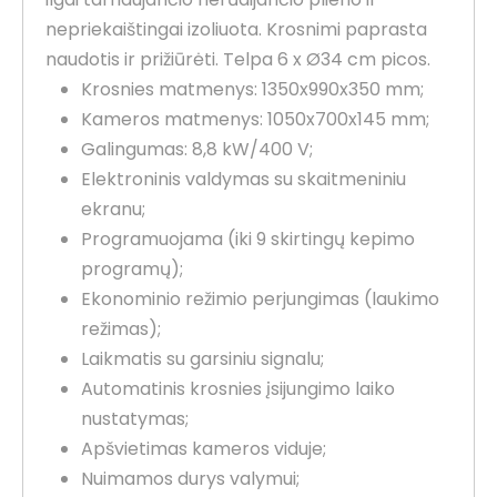
nepriekaištingai izoliuota. Krosnimi paprasta
naudotis ir prižiūrėti. Telpa 6 x Ø34 cm picos.
Krosnies matmenys: 1350x990x350 mm;
Kameros matmenys: 1050x700x145 mm;
Galingumas: 8,8 kW/400 V;
Elektroninis valdymas su skaitmeniniu
ekranu;
Programuojama (iki 9 skirtingų kepimo
programų);
Ekonominio režimio perjungimas (laukimo
režimas);
Laikmatis su garsiniu signalu;
Automatinis krosnies įsijungimo laiko
nustatymas;
Apšvietimas kameros viduje;
Nuimamos durys valymui;