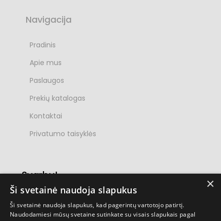
Navigacija
Pradinis
Apie mus
Paslaugos
Prekių katalogas
Kontaktai
Poraštė
Privatumo taisyklės
Svarbu!
×
Ši svetainė naudoja slapukus
Įrangos asortimentas nuolatos atnaujinamas
ir pildomas. Taip pat vykdome ir spec.
Ši svetainė naudoja slapukus, kad pagerintų vartotojo patirtį.
Naudodamiesi mūsų svetaine sutinkate su visais slapukais pagal
užsakymus. Jei neradote ko ieškojote -