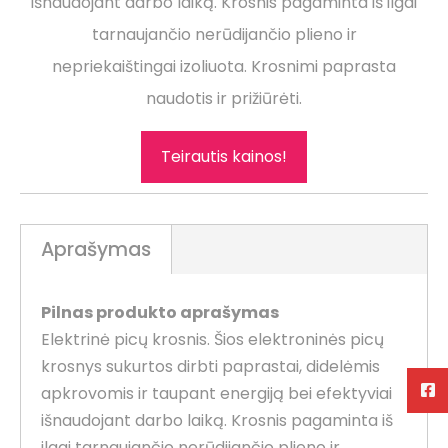
išnaudojant darbo laiką. Krosnis pagaminta iš ilgai
tarnaujančio nerūdijančio plieno ir
nepriekaištingai izoliuota. Krosnimi paprasta
naudotis ir prižiūrėti.
Teirautis kainos!
Aprašymas
Pilnas produkto aprašymas
Elektrinė picų krosnis. Šios elektroninės picų
krosnys sukurtos dirbti paprastai, didelėmis
apkrovomis ir taupant energiją bei efektyviai
išnaudojant darbo laiką. Krosnis pagaminta iš
ilgai tarnaujančio nerūdijančio plieno ir