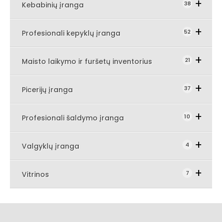
Expand Secondary Navigation
38
Kebabinių įranga
Expand Secondary N
52
Profesionali kepyklų įranga
Expand Seco
21
Maisto laikymo ir furšetų inventorius
Expand Secondary Navigation M
37
Picerijų įranga
Expand Secondary 
10
Profesionali šaldymo įranga
Expand Secondary Navigation 
4
Valgyklų įranga
Expand Secondary Navigation Menu
7
Vitrinos