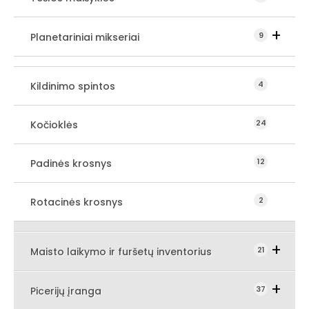
Expand Secondary Naviga
9
Planetariniai mikseriai
4
Kildinimo spintos
24
Kočioklės
12
Padinės krosnys
2
Rotacinės krosnys
Expand Seco
21
Maisto laikymo ir furšetų inventorius
Expand Secondary Navigation M
37
Picerijų įranga