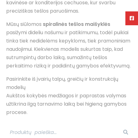
kavinėse ar konditerijos cechuose, kur svarbu
preciziškas tešlos paruošimas.
Mūsų siūlomos
spiralinės tešlos maišyklės
pasižymi dideliu našumu ir patikimumu, todėl puikiai
tinka tiek nedidelėms kepykloms, tiek pramoniniam
naudojimui. Kiekvienas modelis sukurtas taip, kad
sutrumpintų darbo laiką, sumažintų tešlos
perkaitimo riziką ir padidintų gamybos efektyvumą.
Pasirinkite iš įvairių talpų, greičių ir konstrukcijų
modelių
Aukštos kokybės medžiagos ir paprastas valymas
užtikrina ilgą tarnavimo laiką bei higieną gamybos
procese.
Prekių paieška