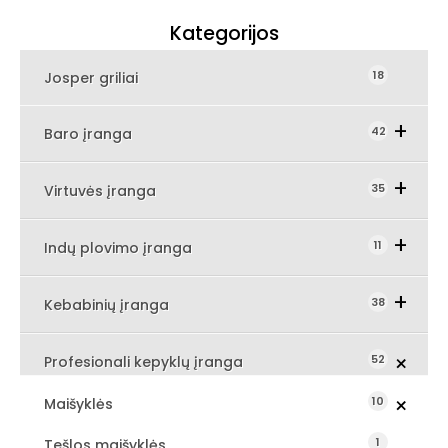
Kategorijos
18
Josper griliai
Expand Secondary Navigation Men
42
Baro įranga
Expand Secondary Navigation 
35
Virtuvės įranga
Expand Secondary Navigat
11
Indų plovimo įranga
Expand Secondary Navigation
38
Kebabinių įranga
Expand Secondary N
52
Profesionali kepyklų įranga
Expand Secondary Navigation Menu
10
Maišyklės
1
Tešlos maišyklės