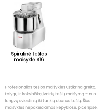
Spiralinė tešlos
maišyklė S16
Profesionalios tešlos maišyklės užtikrina greitą,
tolygų ir kokybišką įvairių tešlų maišymą – nuo
lengvų sviestinių iki tankių duonos tešlų. Šios
maišyklės nepakeičiamos kepyklose, picerijose,