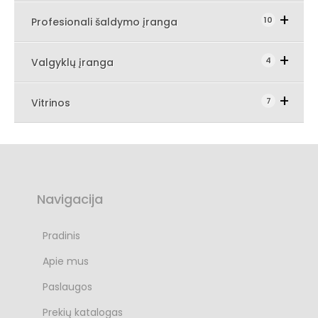
Expand Secondary 
10
Profesionali šaldymo įranga
Expand Secondary Navigation 
4
Valgyklų įranga
Expand Secondary Navigation Menu
7
Vitrinos
Navigacija
Pradinis
Apie mus
Paslaugos
Prekių katalogas